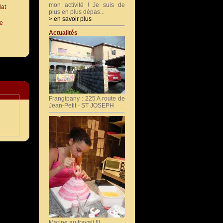
mon activité ! Je suis de
plus en plus dépas...
> en savoir plus
de
Actualités
Frangipany : 225 A route de
Jean-Petit - ST JOSEPH
Marine au travail !!!