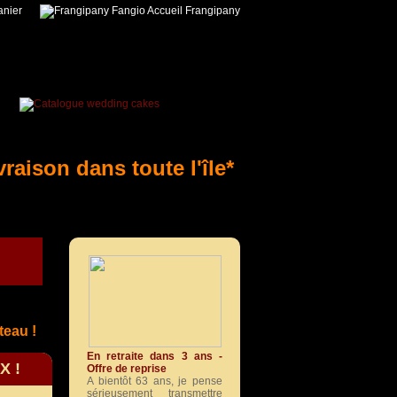
nier
Accueil Frangipany
vraison dans toute l'île*
c
teau !
En retraite dans 3 ans -
X !
Offre de reprise
A bientôt 63 ans, je pense
sérieusement transmettre