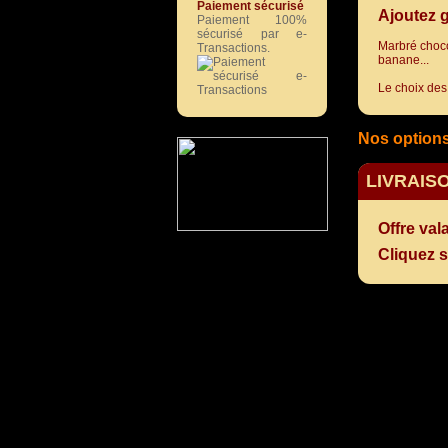
Paiement sécurisé
Ajoutez g
Paiement 100%
sécurisé par e-
Marbré chocol
Transactions.
banane...
Le choix des
Nos options 
LIVRAIS
Offre val
Cliquez s