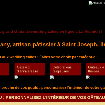
Pa
s grand choix de wedding cakes en ligne à La Réunion !
pany
, artisan pâtissier à Saint Joseph, li
t aux wedding cakes ! Faites votre choix par catégorie :
Gâteaux
Célébrations
Gâteaux à
d'anniversaire
religieuses
thèmes
 proche de vos goûts : personnalisez l'intérieur de votre gâ
 : PERSONNALISEZ L'INTÉRIEUR DE VOS GÂTEAU