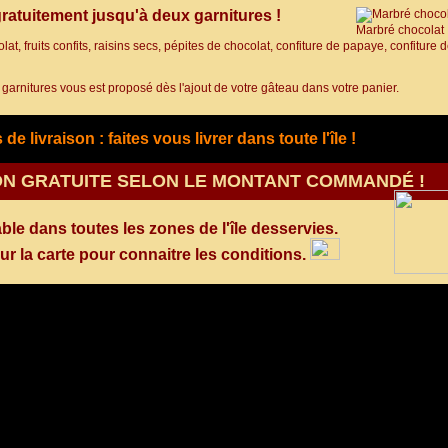
ratuitement jusqu'à deux garnitures !
Marbré chocolat
at, fruits confits, raisins secs, pépites de chocolat, confiture de papaye, confiture 
 garnitures vous est proposé dès l'ajout de votre gâteau dans votre panier.
de livraison : faites vous livrer dans toute l'île !
ON GRATUITE SELON LE MONTANT COMMANDÉ !
able dans toutes les zones de l'île desservies.
ur la carte pour connaitre les conditions.