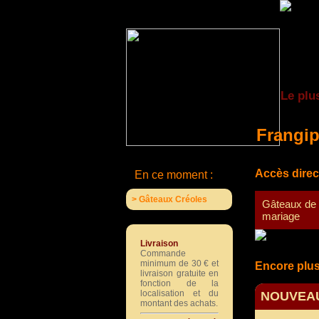
Le plu
Frangi
Accès direc
En ce moment :
> Gâteaux Créoles
Gâteaux de
mariage
Livraison
Commande
minimum de 30 € et
Encore plus
livraison gratuite en
fonction de la
localisation et du
NOUVEAU
montant des achats.