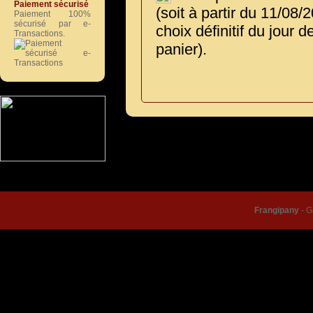
Paiement sécurisé
(soit à partir du 11/08/
Paiement 100%
sécurisé par e-
choix définitif du jour 
Transactions.
panier).
© Frangipany 2026 |
Condition
Frangipany
-
G