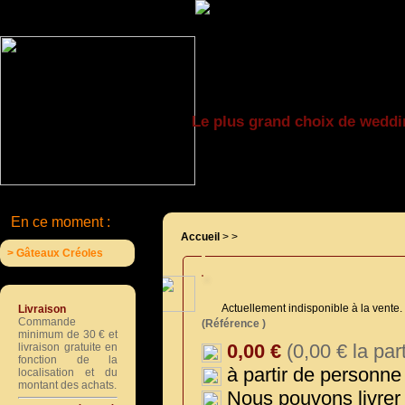
Le plus grand choix de weddi
En ce moment :
Accueil
>
>
> Gâteaux Créoles
Actuellement indisponible à la vente.
Livraison
Commande
(Référence )
minimum de 30 € et
0,00 €
(0,00 € la par
livraison gratuite en
fonction de la
à partir de personne
localisation et du
montant des achats.
Nous pouvons livrer