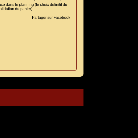
ce dans le planning (le choix définitif du
alidation du panier).
Partager sur Facebook