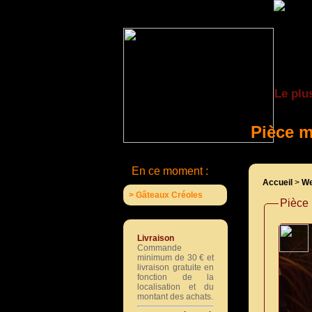
Le plu
Pièce m
En ce moment :
Accueil
>
We
> Gâteaux Créoles
Pièce 
Livraison
Commande
minimum de 30 € et
livraison gratuite en
fonction de la
localisation et du
montant des achats.