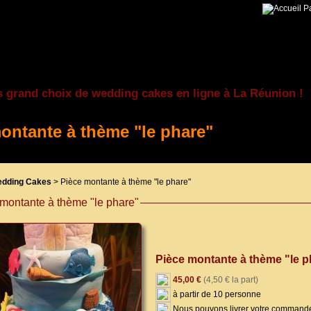
Pa
s grand choix de wedding cakes en ligne à La Réunion !
ontante à thème "le phare"
dding Cakes
> Pièce montante à thème "le phare"
montante à thème "le phare"
Pièce montante à thème "le 
45,00 €
(4,50 € la part)
à partir de 10 personne
Nous pouvons livrer votre commande 