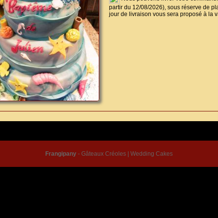
partir du 12/08/2026), sous réserve de pla
jour de livraison vous sera proposé à la v
© Frangipany 2026 |
Conditions générales de vente
|
Mentions légales
|
Contact
Frangipany
-
Gâteaux Créoles
|
Wedding Cakes