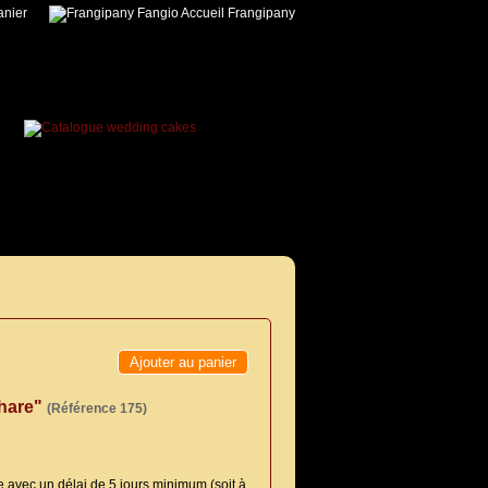
nier
Accueil Frangipany
Ajouter au panier
phare"
(Référence 175)
avec un délai de 5 jours minimum (soit à