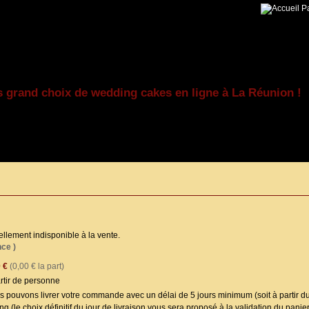
Pa
s grand choix de wedding cakes en ligne à La Réunion !
ellement indisponible à la vente.
ce )
 €
(0,00 € la part)
à partir de personne
 pouvons livrer votre commande avec un délai de 5 jours minimum (soit à partir d
ng (le choix définitif du jour de livraison vous sera proposé à la validation du panier