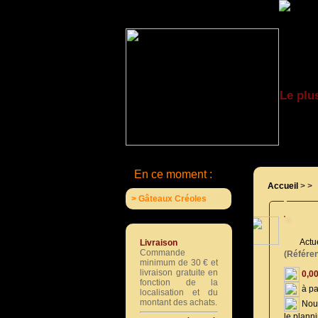
Le plu
En ce moment :
Accueil
>
>
> Gâteaux Créoles
Actu
Livraison
Commande
(Référen
minimum de 30 € et
livraison gratuite en
0,00
fonction de la
localisation et du
montant des achats.
Nous
le planni