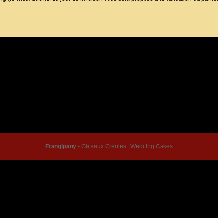
© Frangipany 2026 |
Conditions générales de vente
|
Mentions légales
|
Contact
Frangipany
-
Gâteaux Créoles
|
Wedding Cakes