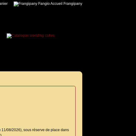
nier
Accueil Frangipany
u 11/08/2026), sous réserve de place dans
).