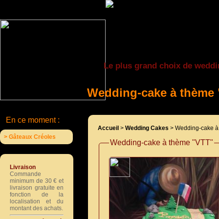
Le plus grand choix de weddi
Wedding-cake à thème
En ce moment :
Accueil
>
Wedding Cakes
> Wedding-cake à
> Gâteaux Créoles
Wedding-cake à thème "VTT"
Livraison
Commande
minimum de 30 € et
livraison gratuite en
fonction de la
localisation et du
montant des achats.