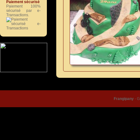
Paiement sécurisé
Paiement 100%
sécurisé par e-
Transactions.
© Frangipany 2026 |
Condition
Frangipany
-
G