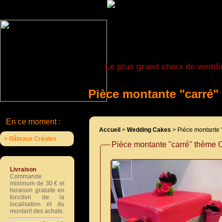
Le plus grand choix de weddi
Pièce montante "carré"
En ce moment :
Accueil
>
Wedding Cakes
> Pièce montante "
> Gâteaux Créoles
Pièce montante "carré" thème O
Livraison
Commande
minimum de 30 € et
livraison gratuite en
fonction de la
localisation et du
montant des achats.