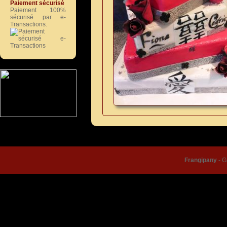
Paiement sécurisé
Paiement 100%
sécurisé par e-
Transactions.
© Frangipany 2026 |
Condition
Frangipany
-
G