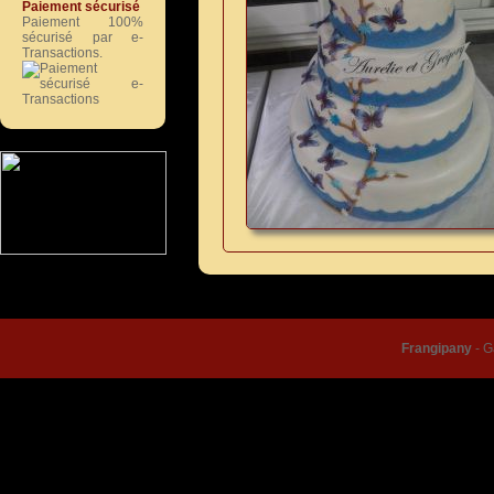
Paiement sécurisé
Paiement 100%
sécurisé par e-
Transactions.
© Frangipany 2026 |
Condition
Frangipany
-
G