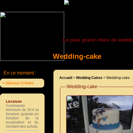
Le plus grand choix de weddi
Wedding-cake
En ce moment :
Accueil
>
Wedding Cakes
> Wedding-cake
> Gâteaux Créoles
Wedding-cake
Livraison
Commande
minimum de 30 € et
livraison gratuite en
fonction de la
localisation et du
montant des achats.