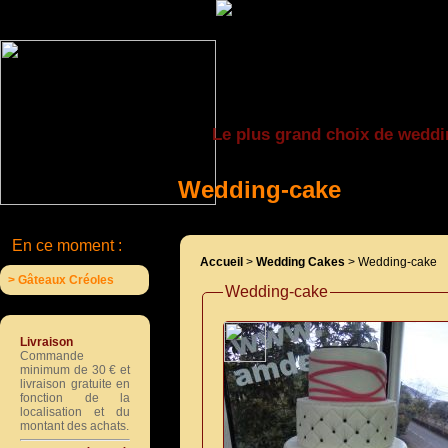
Le plus grand choix de weddi
Wedding-cake
En ce moment :
Accueil
>
Wedding Cakes
> Wedding-cake
> Gâteaux Créoles
Wedding-cake
Livraison
Commande
minimum de 30 € et
livraison gratuite en
fonction de la
localisation et du
montant des achats.