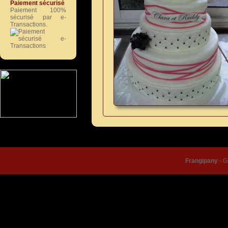
Paiement sécurisé
Paiement 100%
sécurisé par e-
Transactions.
© Frangipany 2026 |
Condition
Frangipany
-
G