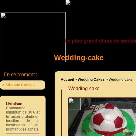
Le plus grand choix de weddi
Wedding-cake
En ce moment :
Accueil
>
Wedding Cakes
> Wedding-cake
> Gâteaux Créoles
Wedding-cake
Livraison
Commande
minimum de 30 € et
livraison gratuite en
fonction de la
localisation et du
montant des achats.