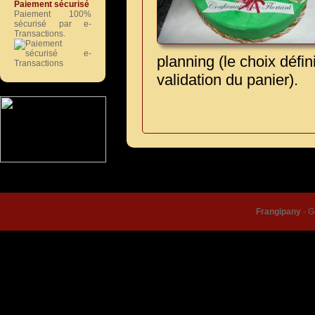
Paiement sécurisé
Paiement 100%
sécurisé par e-
Transactions.
planning (le choix défin
validation du panier).
© Frangipany 2026 |
Condition
Frangipany
-
G