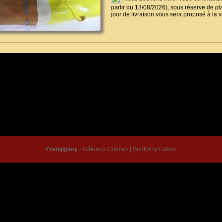
partir du 13/08/2026), sous réserve de pla
jour de livraison vous sera proposé à la v
© Frangipany 2026 |
Conditions générales de vente
|
Mentions légales
|
Contact
Frangipany
-
Gâteaux Créoles
|
Wedding Cakes