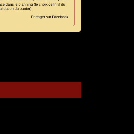
ce dans le planning (le choix définitif du
alidation du panier).
Partager sur Facebook