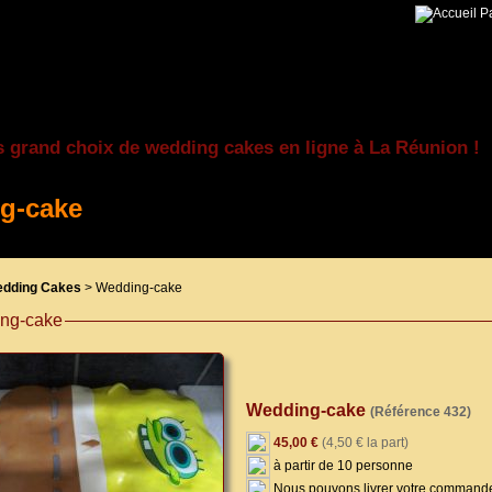
Pa
s grand choix de wedding cakes en ligne à La Réunion !
g-cake
dding Cakes
> Wedding-cake
ng-cake
Wedding-cake
(Référence 432)
45,00 €
(4,50 € la part)
à partir de 10 personne
Nous pouvons livrer votre commande 