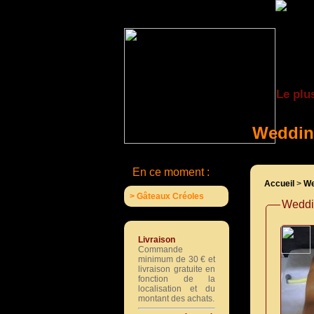
Le plu
Weddin
En ce moment :
Accueil
>
We
> Gâteaux Créoles
Weddi
Livraison
Commande
minimum de 30 € et
livraison gratuite en
fonction de la
localisation et du
montant des achats.