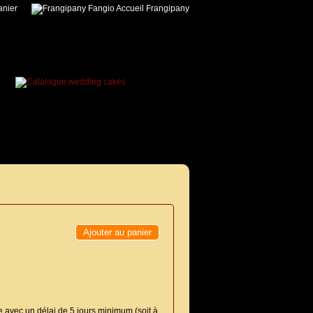
nier
Accueil Frangipany
Ajouter au panier
avec un délai de 5 jours minimum (soit à