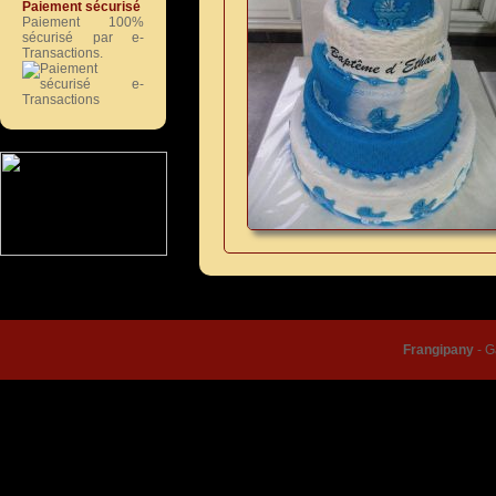
Paiement sécurisé
Paiement 100%
sécurisé par e-
Transactions.
© Frangipany 2026 |
Condition
Frangipany
-
G