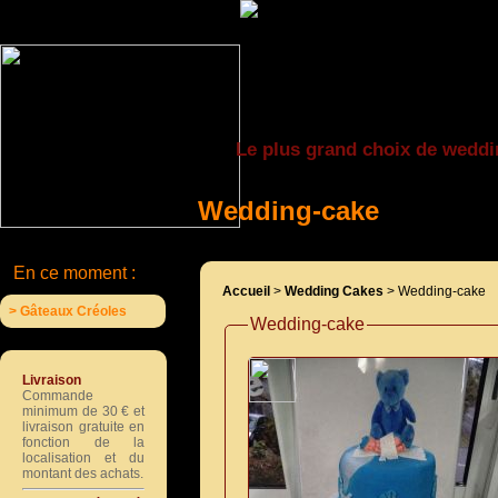
Le plus grand choix de weddi
Wedding-cake
En ce moment :
Accueil
>
Wedding Cakes
> Wedding-cake
> Gâteaux Créoles
Wedding-cake
Livraison
Commande
minimum de 30 € et
livraison gratuite en
fonction de la
localisation et du
montant des achats.