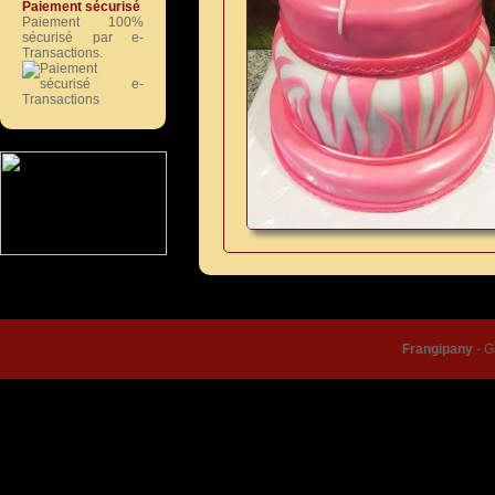
Paiement sécurisé
Paiement 100%
sécurisé par e-
Transactions.
© Frangipany 2026 |
Condition
Frangipany
-
G