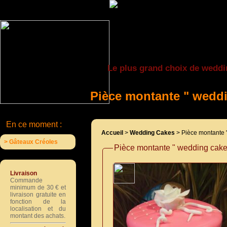
Le plus grand choix de weddi
Pièce montante " wedd
En ce moment :
Accueil
>
Wedding Cakes
> Pièce montante 
> Gâteaux Créoles
Pièce montante " wedding cake
Livraison
Commande
minimum de 30 € et
livraison gratuite en
fonction de la
localisation et du
montant des achats.